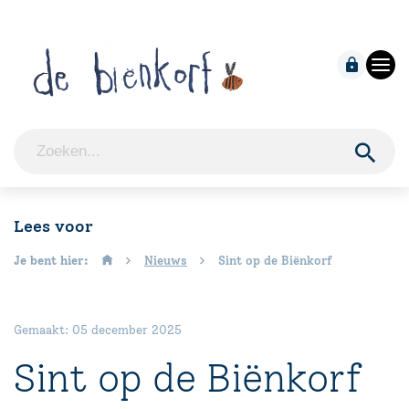
Lees voor
Je bent hier:
Nieuws
Sint op de Biënkorf
Gemaakt: 05 december 2025
Sint op de Biënkorf